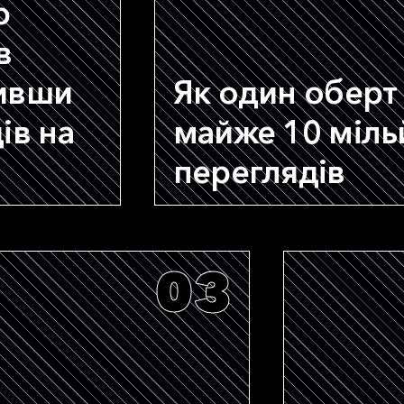
ю
в
тивши
Як один оберт 
ів на
майже 10 міль
переглядів
03