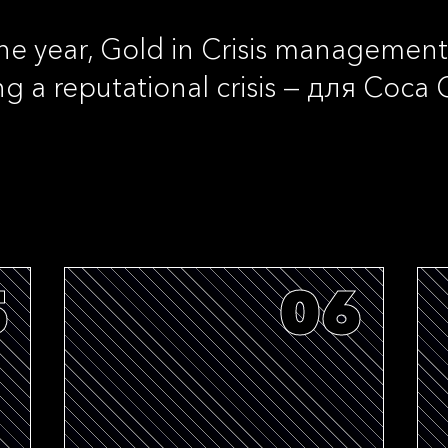
he year, Gold in Crisis management
ng a reputational crisis — для Coca
5
06