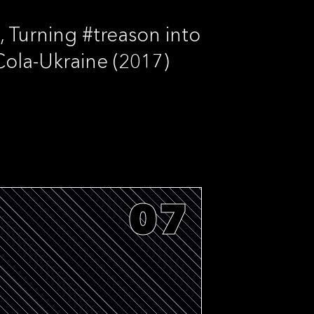
, Turning #treason into
 Cola-Ukraine (2017)
07