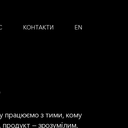
С
КОНТАКТИ
EN
е
му працюємо з тими, кому
, продукт — зрозумілим,