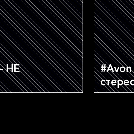
— НЕ
#Avon
стере