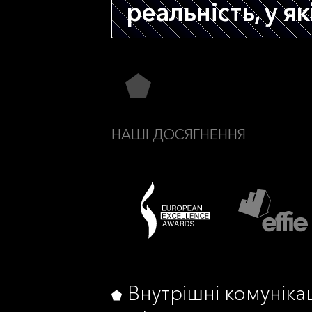
реальність, у я
НАШІ ДОСЯГНЕННЯ
Внутрішні комунікац