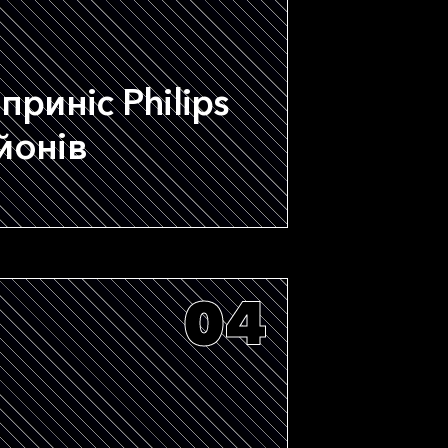
приніс Philips
йонів
04