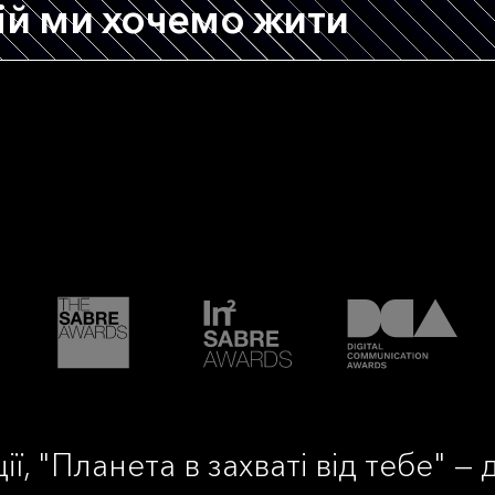
кій ми хочемо жити
ії, "Планета в захваті від тебе" —