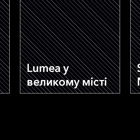
Lumea у
великому місті