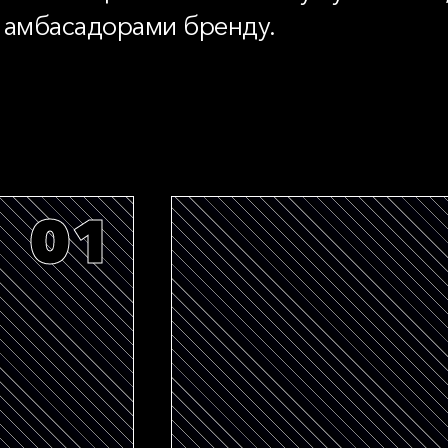
 — амбасадорами бренду.
01