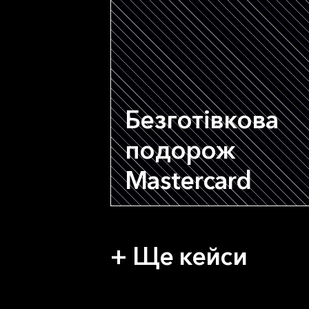
Безготівкова
подорож
Mastercard
+ Ще кейси