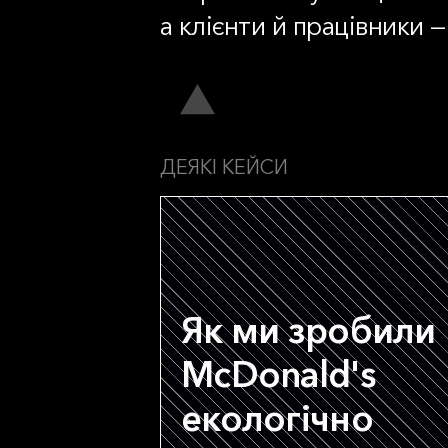
а клієнти й працівники
ДЕЯКІ КЕЙСИ
Як ми зробили
McDonald's
екологічно