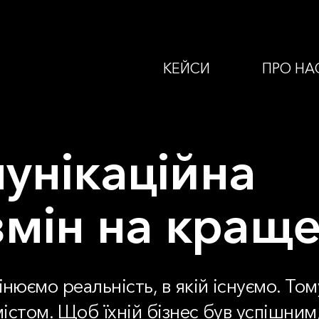
КЕЙСИ
ПРО НА
унікаційна
змін на кращ
мінюємо реальність, в якій існуємо. То
змістом. Щоб їхній бізнес був успішним