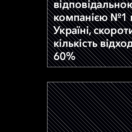
відповідально
компанією №1 
Україні, скоро
кількість відход
60%