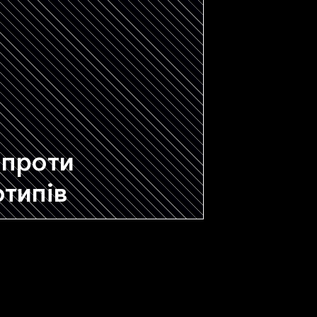
 проти
отипів